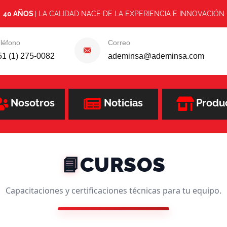
40 AÑOS
| LA CALIDAD NACE DE LA EXPERIENCIA E INNOVACIÓN
léfono
Correo
51 (1) 275-0082
ademinsa@ademinsa.com
Nosotros
Noticias
Produ
CURSOS
📘
Capacitaciones y certificaciones técnicas para tu equipo.