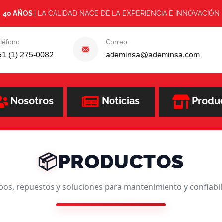
40 AÑOS
| LA CALIDAD NACE DE LA EXPERIENCIA E INNOVACIÓN
léfono
Correo
51 (1) 275-0082
ademinsa@ademinsa.com
Nosotros
Noticias
Produ
PRODUCTOS
📦
pos, repuestos y soluciones para mantenimiento y confiabil